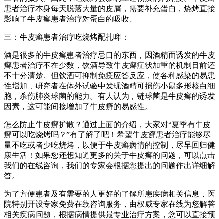
患者治疗本身每天脱落大量的皮屑，需要补充蛋白，烧烤直接
影响了牛皮癣患者治疗对蛋白的吸收。
三：牛皮癣患者治疗吃烧烤配扎啤：
酒是很多的牛皮癣患者治疗忌口的东西，因酒精而诱发的牛皮
癣患者治疗不在少数，饮酒导致牛皮癣症状加重的机制目前还
不十分清楚。但饮酒可抑制免疫应答反应，使各种感染的易患
性增加，研究者在体外试验中发现酒精可损伤小鼠多形核白细
胞，杀伤肺炎球菌的能力。有人认为，链球菌是牛皮癣的诱发
因素，这可能间接增加了牛皮癣的易感性。
怎么防止牛皮癣扩散？通过上面的介绍，大家对“夏季有牛皮
癣可以吃烧烤吗？”有了解了吧！希望牛皮癣患者治疗能够尽
量不吃或者少吃烧烤，以便于牛皮癣病情的控制，尽早回归健
康生活！如果您还想知道更多的关于牛皮癣的问题，可以点击
我们的在线咨询，我们的专家会根据您提出的问题作出详细解
答。
为了方便患者及有需要的人更好的了解所患疾病相关信息，医
院特别开设专家免费在线咨询服务，由权威专家在线为您解答
相关疾病问题，根据病情提供最专业治疗方案，您可以直接预