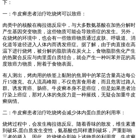
下：
一：牛皮癣患者治疗吃烧烤可以致癌：
肉类中的核酸在梅拉德反应中，与大多数氨基酸在加热分解时
产生基因突变物质，这些物质可能会导致癌症的发生。另外，
在烧烤的环境中，也会有一些致癌物质通过皮肤、呼吸道、消
化道等途径进入人体内而诱发癌症。据了解，由于肉直接在高
温下进行烧烤，被分解的脂肪滴在炭火上，食物脂肪焦化产生
的热聚合反应与肉里蛋白质结合，就会产生一种叫苯并芘的高
度致癌力物质，附着于食物表面。
有人测出，烤肉用的铁签上黏附的焦屑中的苯芘含量高达每公
斤15微克。在人流高峰期，不仅危害食用者，而且危害过路人
群。诱发胃癌、肠癌。牛皮癣本身不是癌症，但是如果患者治
疗染上癌症，那对人体的免疫力是一种摧残，无疑会加重牛皮
癣病情。
二：牛皮癣患者治疗吃烧烤会减少体内蛋白质的利用率：
烧烤过程中，会发生梅拉德反应。随着香味的散发，维生素遭
到破坏,蛋白质发生变性，氨基酸也同样遭到破坏，严重影响
三者的摄入。因此，吃烧烤会影响上述物质的利用度。牛皮癣