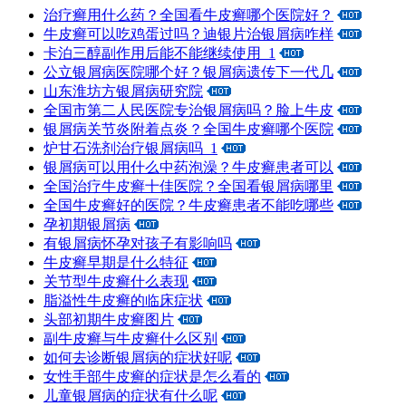
治疗癣用什么药？全国看牛皮癣哪个医院好？
牛皮癣可以吃鸡蛋过吗？迪银片治银屑病咋样
卡泊三醇副作用后能不能继续使用_1
公立银屑病医院哪个好？银屑病遗传下一代几
山东淮坊方银屑病研究院
全国市第二人民医院专治银屑病吗？脸上牛皮
银屑病关节炎附着点炎？全国牛皮癣哪个医院
炉甘石洗剂治疗银屑病吗_1
银屑病可以用什么中药泡澡？牛皮癣患者可以
全国治疗牛皮癣十佳医院？全国看银屑病哪里
全国牛皮癣好的医院？牛皮癣患者不能吃哪些
孕初期银屑病
有银屑病怀孕对孩子有影响吗
牛皮癣早期是什么特征
关节型牛皮癣什么表现
脂溢性牛皮癣的临床症状
头部初期牛皮癣图片
副牛皮癣与牛皮癣什么区别
如何去诊断银屑病的症状好呢
女性手部牛皮癣的症状是怎么看的
儿童银屑病的症状有什么呢