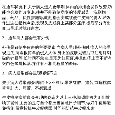
在通常状况下,关于病人进入更年期,体内的排泄会发作改变,功
能也会发作改变,以往并不能致使病变的轻度感染、洗刷物
品、药品、负性措施等,此刻都会变成致使牛皮癣的诱因,若发
作过这些措施今后,发现头皮或身上某部分瘙痒,搔后部分有出
血点呈现时就须留意.
2、通常病人都会患有外伤
外伤是致使牛皮癣的主要要素,当病人呈现外伤时,病人的会呈
现过失,病毒很简单的侵入人体.身上的皮肤划破后或注射针刺
破的针眼等,长时间不愈合,呈现为红斑疹,并且红疹上面不断有
银白色鳞屑掉落,并伴有不相同程度的瘙痒.
3、病人通常都会呈现咽喉不适
关于病人通常都会咽喉部位不舒服,常常红肿、痛苦,或扁桃体
常常肿大、痛苦、不易衰退.
牛皮癣发病前多会变现的姿态为以上三种,期望能够为咱们敲
响了警钟.主要的是每自个都应当留意日子细节,做好牛皮癣避
免措施,留意按捺牛皮癣病因,时间的防范牛皮癣来袭.